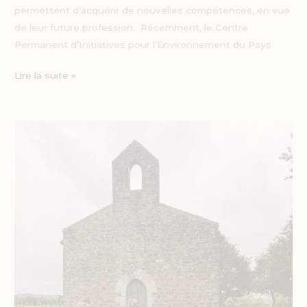
permettent d’acquérir de nouvelles compétences, en vue
de leur future profession. Récemment, le Centre
Permanent d’Initiatives pour l’Environnement du Pays
Lire la suite »
Les
élèves
de
CAP
AEPE
à
Jatxou
:
apprendre
à
éveiller