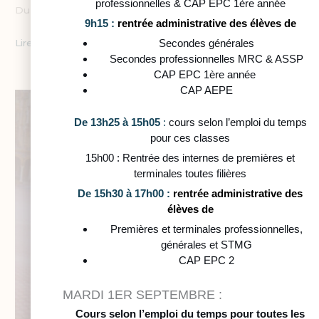
professionnelles & CAP EPC 1ère année
Du 31 mars au 2 avril,
9h15 :
rentrée administrative des élèves de
Lire la suite »
Secondes générales
Secondes professionnelles MRC & ASSP
CAP EPC 1ère année
CAP AEPE
Soirée
des
De 13h25 à 15h05
:
cours selon l’emploi du temps
talents
pour ces classes
2026
15h00 : Rentrée des internes de premières et
:
terminales toutes filières
une
De 15h30 à 17h00 :
rentrée administrative des
scène
élèves de
pour
Premières et terminales professionnelles,
oser
générales et STMG
CAP EPC 2
MARDI 1ER SEPTEMBRE :
Cours selon l’emploi du temps pour toutes les