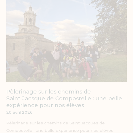
les
chemins
de
Saint Jacsque de
Compostelle :
une
belle
expérience
pour
nos
élèves
Pèlerinage sur les chemins de
Saint Jacsque de Compostelle : une belle
expérience pour nos élèves
20 avril 2026
Pèlerinage sur les chemins de Saint Jacques de
Compostelle : une belle expérience pour nos élèves