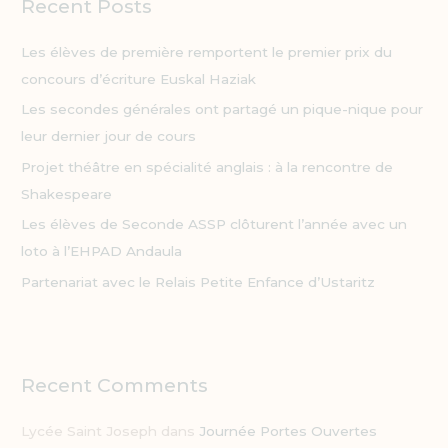
Recent Posts
e
r
Les élèves de première remportent le premier prix du
c
concours d’écriture Euskal Haziak
h
Les secondes générales ont partagé un pique-nique pour
e
leur dernier jour de cours
r
Projet théâtre en spécialité anglais : à la rencontre de
Shakespeare
:
Les élèves de Seconde ASSP clôturent l’année avec un
loto à l’EHPAD Andaula
Partenariat avec le Relais Petite Enfance d’Ustaritz
Recent Comments
Lycée Saint Joseph
dans
Journée Portes Ouvertes