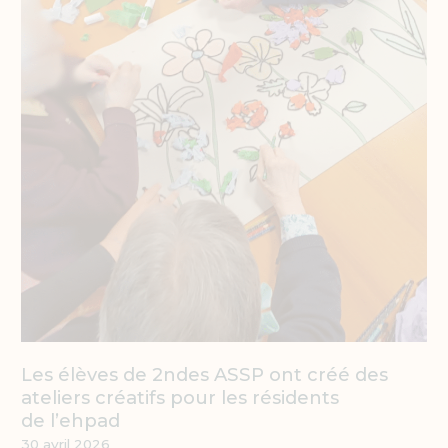
des
ateliers
créatifs
pour
les
résidents
de l’ehpad
Les élèves de 2ndes ASSP ont créé des
ateliers créatifs pour les résidents
de l’ehpad
30 avril 2026