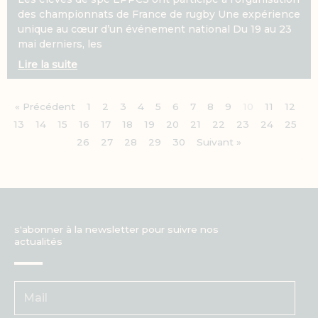
des championnats de France de rugby Une expérience
unique au cœur d’un événement national Du 19 au 23
mai derniers, les
Lire la suite
« Précédent
1
2
3
4
5
6
7
8
9
10
11
12
13
14
15
16
17
18
19
20
21
22
23
24
25
26
27
28
29
30
Suivant »
s'abonner à la newsletter pour suivre nos
actualités
v
o