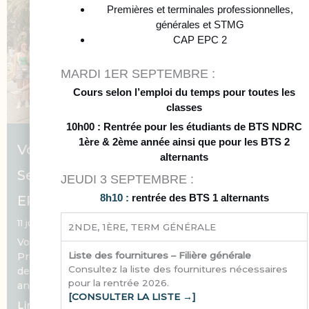
Premières et terminales professionnelles,
générales et STMG
CAP EPC 2
MARDI 1ER SEPTEMBRE :
Cours selon l’emploi du temps pour toutes les
classes
10h00 : Rentrée pour les étudiants de BTS NDRC
1ère & 2ème année ainsi que pour les BTS 2
Voyage scolaire à Barcelone pour les
alternants
Seconde Professionnelle et les CAP
JEUDI 3 SEPTEMBRE :
8h10 :
rentrée des BTS 1 alternants
EPC 1ère année
11 juin 2025
2NDE, 1ÈRE, TERM GÉNÉRALE
Voyage scolaire à Barcelone pour les 2nde
Liste des fournitures – Filière générale
Professionnelle et les CAP EPC 1ère année Les élèves
Consultez la liste des fournitures nécessaires
de Secondes Professionnelles et de CAP EPC 1ère
pour la rentrée 2026.
année sont partis en voyage scolaire
[CONSULTER LA LISTE →]
Lire la suite