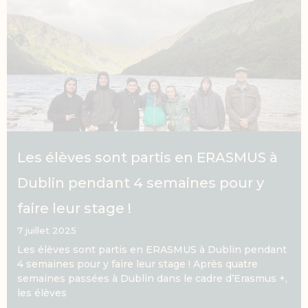
a
a
a
a
a
a
a
a
a
a
a
a
a
a
a
a
a
a
a
a
a
a
a
a
a
a
a
a
a
a
g
g
g
g
g
g
g
g
g
g
g
g
g
g
g
g
g
g
g
g
g
g
g
g
g
g
g
g
g
g
e
e
e
e
e
e
e
e
e
e
e
e
e
e
e
e
e
e
e
e
e
e
e
e
e
e
e
e
e
e
Les élèves sont partis en ERASMUS à
Dublin pendant 4 semaines pour y
faire leur stage !
7 juillet 2025
Les élèves sont partis en ERASMUS à Dublin pendant
4 semaines pour y faire leur stage ! Après quatre
semaines passées à Dublin dans le cadre d’Erasmus +,
les élèves