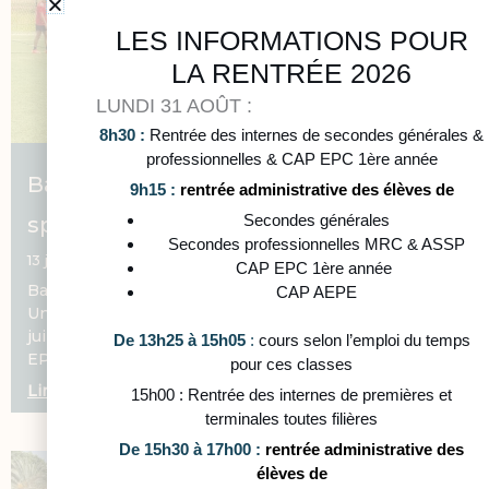
LES INFORMATIONS POUR
LA RENTRÉE 2026
LUNDI 31 AOÛT :
8h30 :
Rentrée des internes de secondes générales &
professionnelles & CAP EPC 1ère année
Bac de rugby pour les terminales de
9h15 :
rentrée administrative des élèves de
Secondes générales
spécialité EPPCS
Secondes professionnelles MRC & ASSP
13 juin 2025
CAP EPC 1ère année
Bac de rugby pour les terminales de spécialité EPPCS
CAP AEPE
Une épreuve finale sportive et collective Le vendredi 6
juin, nos élèves de terminale qui suivent la spécialité
De 13h25 à 15h05
:
cours selon l’emploi du temps
EPPCS ont passé
pour ces classes
Lire la suite
15h00 : Rentrée des internes de premières et
terminales toutes filières
De 15h30 à 17h00 :
rentrée administrative des
élèves de