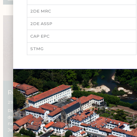
2DE MRC
2DE ASSP
CAP EPC
STMG
Retour sur la journée UNSS Pala
29 mai 2025
Retour sur la journée UNSS Pala Le mercredi 28 mai
dernier, plusieurs élèves ont participé au challenge
national de pala dans le cadre de l’UNSS. Organisée au
Jai Alai de